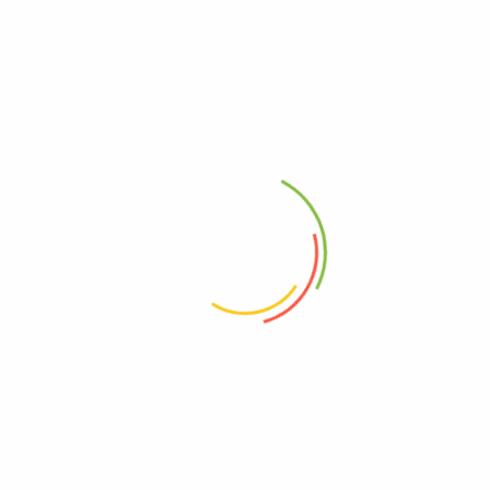
el menor tiempo posible. Notificación sanitaria NSA‐001324‐
2016 ManKuusas Marca Registrada.
VENDIDO POR
POLÍTICAS DE LA TIENDA
CONSULTAS
Productos relacionados
Churrasco 360 gramos